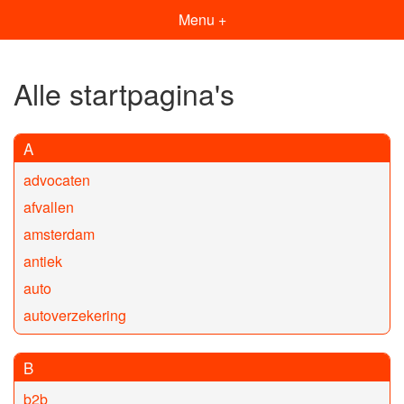
Menu +
Alle startpagina's
A
advocaten
afvallen
amsterdam
antiek
auto
autoverzekering
B
b2b