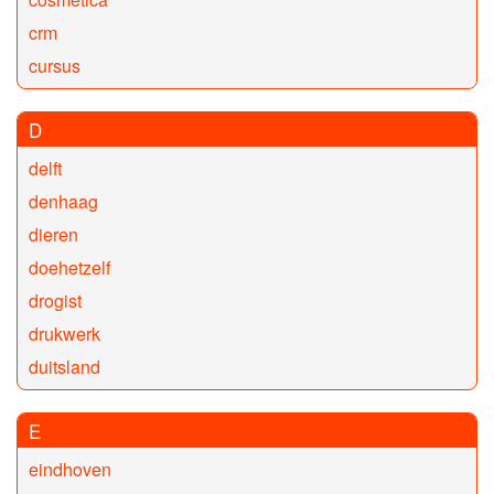
crm
cursus
D
delft
denhaag
dieren
doehetzelf
drogist
drukwerk
duitsland
E
eindhoven