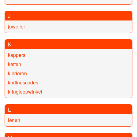
J
juwelier
K
kappers
katten
kinderen
kortingscodes
kringloopwinkel
L
lenen