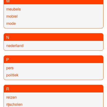
M
meubels
mobiel
mode
N
nederland
P
pers
politiek
R
reizen
rijscholen