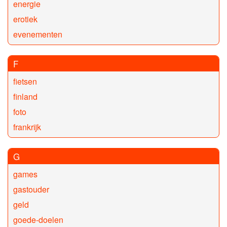
energie
erotiek
evenementen
F
fietsen
finland
foto
frankrijk
G
games
gastouder
geld
goede-doelen