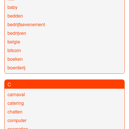
baby
bedden
bedrijfsevenement
bedrijven
belgie
bitcoin
boeken
boerderij
C
carnaval
catering
chatten
computer
cosmetica