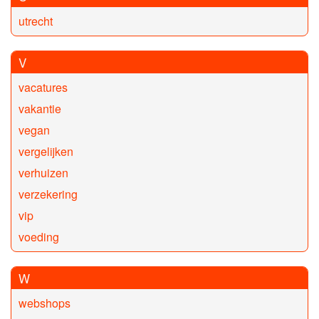
utrecht
V
vacatures
vakantie
vegan
vergelijken
verhuizen
verzekering
vip
voeding
W
webshops