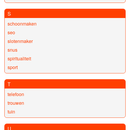
S
schoonmaken
seo
slotenmaker
snus
spiritualiteit
sport
T
telefoon
trouwen
tuin
U