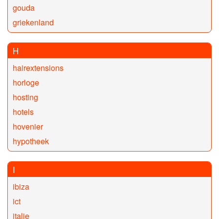
gouda
griekenland
H
hairextensions
horloge
hosting
hotels
hovenier
hypotheek
I
ibiza
ict
italie