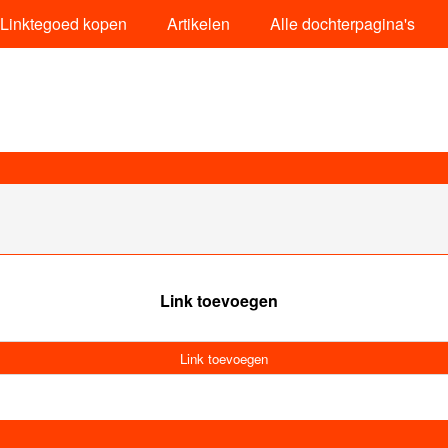
Linktegoed kopen
Artikelen
Alle dochterpagina's
Link toevoegen
Link toevoegen