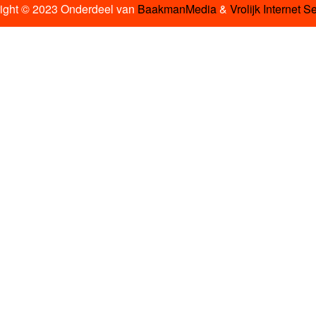
ight © 2023 Onderdeel van
BaakmanMedia
&
Vrolijk Internet S